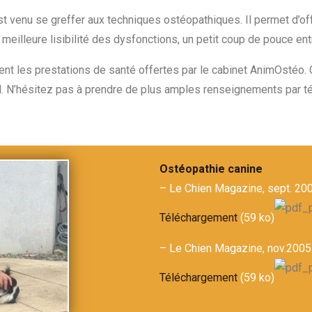
t venu se greffer aux techniques ostéopathiques. Il permet d’offr
 meilleure lisibilité des dysfonctions, un petit coup de pouce ent
t les prestations de santé offertes par le cabinet AnimOstéo. C
l. N’hésitez pas à prendre de plus amples renseignements par té
Ostéopathie canine
– Le Chien Magazine, sept. 20
Téléchargement
(59 ko)
– Le Chien Magazine, nov.2005
Téléchargement
(59 ko)