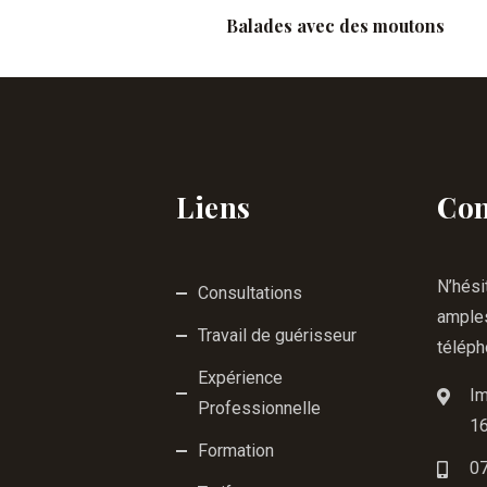
Balades avec des moutons
Liens
Con
N’hési
Consultations
ample
Travail de guérisseur
téléph
Expérience
Im
Professionnelle
1
Formation
07