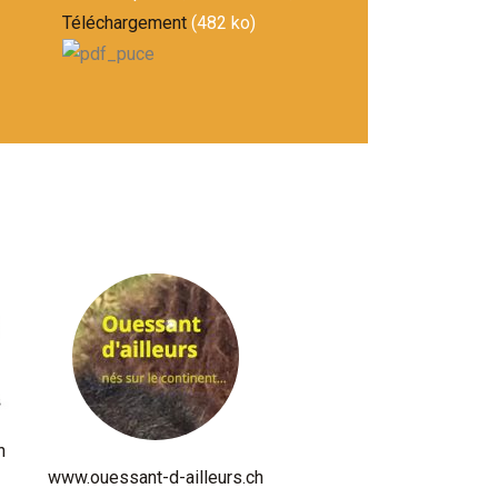
Téléchargement
(482 ko)
h
www.ouessant-d-ailleurs.ch