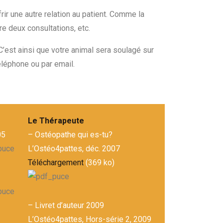
ir une autre relation au patient. Comme la
re deux consultations, etc.
’est ainsi que votre animal sera soulagé sur
léphone ou par email.
Le Thérapeute
05
– Ostéopathe qui es-tu?
L’Ostéo4pattes, déc. 2007
Téléchargement
(369 ko)
– Livret d’auteur 2009
L’Ostéo4pattes, Hors-série 2, 2009