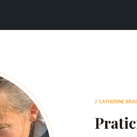
// CATHERINE BR
Prati